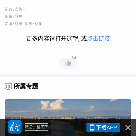
记者 : 窦芳平
编辑 : 张爽
责编 : 鞠肃 审核 : 杨东
更多内容请打开辽望, 或
点击链接
14
所属专题