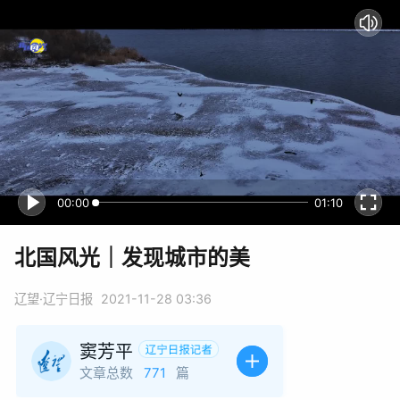
00:00
01:10
北国风光｜发现城市的美
辽望·辽宁日报
2021-11-28 03:36
窦芳平
文章总数
771
篇