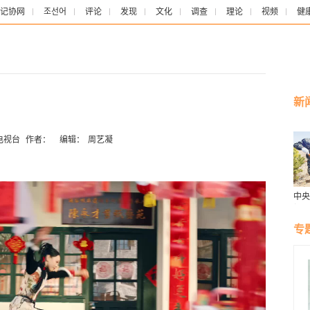
记协网
조선어
评论
发现
文化
调查
理论
视频
健
新
电视台
作者：
编辑：
周艺凝
中央
报：
色接
专