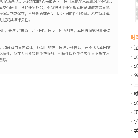
声明的版权人。未经北国网的书面许可，任何其他个人或组织均不得以
或发布使用于其他任何场合；不得把其中任何形式的资讯散发给其他
镜像复制或保存；不得修改或再使用北国网的任何资源。若有意转载
将追究其法律责任。
用，并注明“来源：北国网”。违反上述声明者，本网将追究其相关法
时
作品，均转载自其它媒体，转载目的在于传递更多信息，并不代表本网赞
之稿件，意在为公众提供免费服务。如稿件版权单位或个人不想在本
撤除。
团
团
两
书
省
那
展之