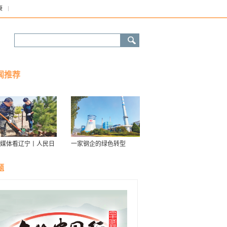
康
闻推荐
媒体看辽宁丨人民日
一家钢企的绿色转型
接续传递防沙治沙“绿
力棒”
题