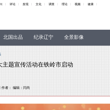
어
评论
发现
文化
调查
理论
视频
健康
北国出品
纪录辽宁
全景影像
品
大主题宣传活动在铁岭市启动
网
作者：
编辑：
闫尚